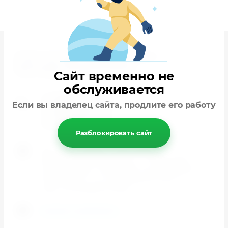
Сплит системы. Менеджер-Юга. Г.
Краснодар Западный Обход
Сайт временно не
Сплит систмы
обслуживается
+7 (900) 277-78-81
Если вы владелец сайта, продлите его работу
+7 (900) 239 27 97
+7 (900) 277 49 52
Разблокировать сайт
Юр. Адрес 350065 г. Краснодар, ул.
Валерия Гассия 18. Oфис 2 - г. Краснодар ,
2я Ямальская 7 (213). Офис 3 ул. Уральская
184/2, офис 4 - ул. Заполярная 35 кор 11
офис 25 Западный обход
manager-yuga@mail.ru