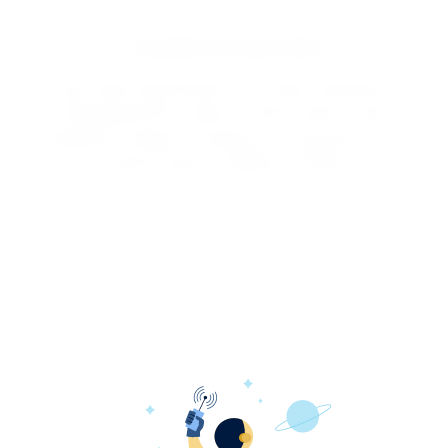
Стандартная доставка
Доставка производится силами компании
Менеджер-Юга, присутствие клиента при
передачи товара. Стоимость согласуется при
заказе звонить
8(900) 2777881
Наша компания вот уже более 5 лет работает на
рынке услуг по производству мебели. Мы работаем
по индивидуальным эскизам и предоставляем своим
клиентам качественную, прочную и удобную мебель
по выгодным ценам.Почему вот уже 5 лет количество
благодарных клиентов непрестанно растет, как и
наша репутация, а положительные отзывы о нас
множатся? Мы гарантируем, что заказанная у нас
мебель, украсит любой дом или офис