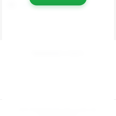
manager-yuga@mail.ru
Принимаем к оплате
© [2017] Менеджер-Юга Сплит системы Haier
официальный партнер.