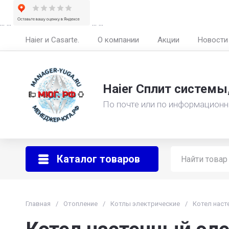
...
...
...
...
Haier и Casarte.
О компании
Акции
Новости
Haier Сплит системы
По почте или по информационн
Каталог товаров
Главная
/
Отопление
/
Котлы электрические
/
Котел наст