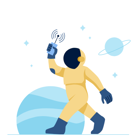
ой
r'