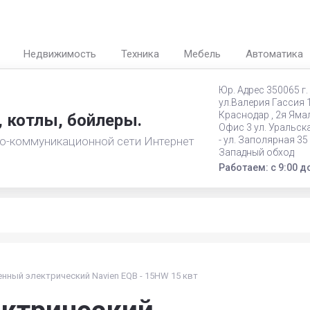
Недвижимость
Техника
Мебель
Автоматика
Юр. Адрес 350065 г.
ул.Валерия Гассия 18
Краснодар , 2я Ямал
, котлы, бойлеры.
Офис 3 ул. Уральск
о-коммуникационной сети Интернет
- ул. Заполярная 35
Западный обход
Работаем: с 9:00 д
енный электрический Navien EQB - 15HW 15 квт