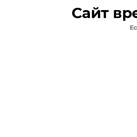
Нет
Сайт вр
Индикация
Цифровой дисплей
Ес
Да
Индикация включения
Да
Индикация температуры нагрева
Да
Защита и безопасность
Защита от включения без воды
Да
Защита от перегрева
Да
Защита от протечек