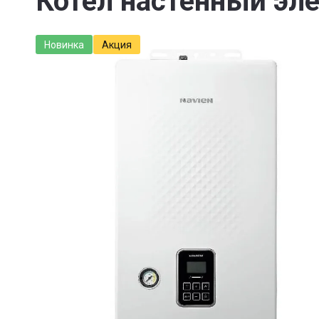
Котел настенный эл
Новинка
Акция