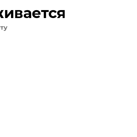
живается
оту