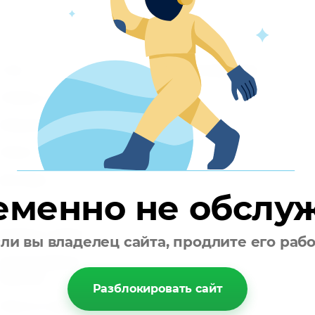
О нас
Регистрация партнеров
Отзывы о нас
Контакты
Напишите нам
Оплата
Доставка
еменно не обслу
Вопросы и ответы
Возврат и обмен
ли вы владелец сайта, продлите его раб
Корпоративным
клиентам
Разблокировать сайт
Поиск по сайту