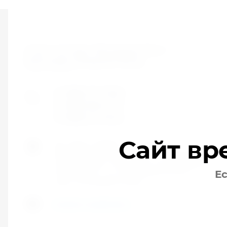
Сплит системы. Менеджер-Юга. Г.
Краснодар Западный Обход
Сплит систмы
+7 (900) 277-78-81
+7 (900) 239 27 97
+7 (900) 277 49 52
Сайт вр
Юр. Адрес 350065 г. Краснодар, ул.
Валерия Гассия 18. Oфис 2 - г. Краснодар ,
2я Ямальская 7 (213). Офис 3 ул. Уральская
184/2, офис 4 - ул. Заполярная 35 кор 11
Ес
офис 25 Западный обход
manager-yuga@mail.ru