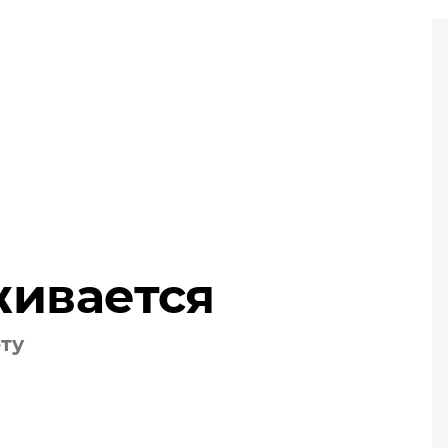
живается
оту