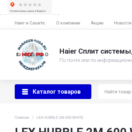
...
...
...
...
Haier и Casarte.
О компании
Акции
Новости
Haier Сплит системы
По почте или по информационн
Каталог товаров
Главная
/
LEX HUBBLE 2М 600 WHITE