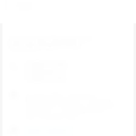
Назад
Сплит системы. Менеджер-Юга. Г.
Краснодар Западный Обход
Сплит систмы
+7 (900) 277-78-81
+7 (900) 239 27 97
+7 (900) 277 49 52
Юр. Адрес 350065 г. Краснодар, ул.
Валерия Гассия 18. Oфис 2 - г. Краснодар ,
2я Ямальская 7 (213). Офис 3 ул. Уральская
184/2, офис 4 - ул. Заполярная 35 кор 11
офис 25 Западный обход
manager-yuga@mail.ru