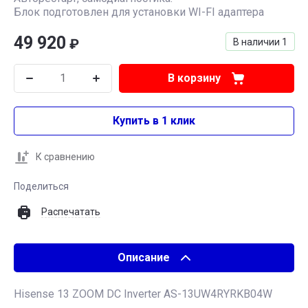
Блок подготовлен для установки WI-FI адаптера
49 920
₽
В наличии
1
В корзину
Купить в 1 клик
К сравнению
Поделиться
Распечатать
Описание
Hisense 13 ZOOM DC Inverter AS-13UW4RYRKB04W