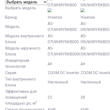
07UW4RYRKB00
09UW4RYRKB05
Выбрать модель
Бренд
Hisense
Hisense
AS-
AS-
Модель
07UW4RYRKB00
09UW4RYRKB05
Модель внутреннего
AS-
AS-
блока
07UW4RYRKB00G
09UW4RYRKB05
Модель наружного
AS-
AS-
блока
07UW4RYRKB00W
09UW4RYRKB0
Инверторная
да
да
технология
Серия
ZOOM DC Inverter
ZOOM DC Invert
Тип внутреннего
Настенный
Настенный
блока
Эффективен для
помещений
23
28
2
площадью до, м
Страна производства
КНР
КНР