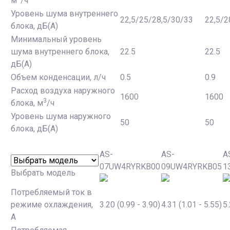
м
/ч
Уровень шума внутреннего
22,5/25/28,5/30/33
22,5/2
блока, дБ(А)
Минимальный уровень
шума внутреннего блока,
22.5
22.5
дБ(А)
Объем конденсации, л/ч
0.5
0.9
Расход воздуха наружного
1600
1600
3
блока, м
/ч
Уровень шума наружного
50
50
блока, дБ(А)
AS-
AS-
A
07UW4RYRKB00
09UW4RYRKB05
1
Выбрать модель
Потребляемый ток в
режиме охлаждения,
3.20 (0.99 - 3.90)
4.31 (1.01 - 5.55)
5.
А